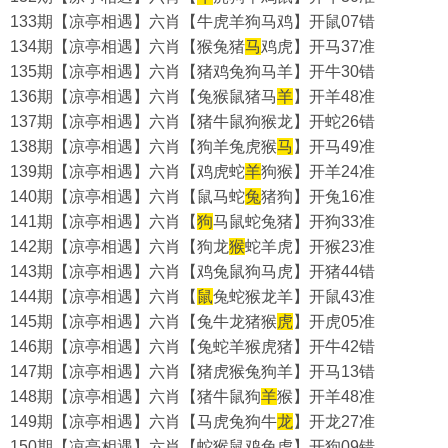
133期【凉亭相遇】六肖【牛虎羊狗马鸡】
开鼠07错
134期【凉亭相遇】六肖【猴兔猪
马
鸡虎】
开马37准
135期【凉亭相遇】六肖【猪鸡兔狗马羊】
开牛30错
136期【凉亭相遇】六肖【兔猴鼠猪马
羊
】
开羊48准
137期【凉亭相遇】六肖【猪牛鼠狗猴龙】
开蛇26错
138期【凉亭相遇】六肖【狗羊兔虎猴
马
】
开马49准
139期【凉亭相遇】六肖【鸡虎蛇
羊
狗猴】
开羊24准
140期【凉亭相遇】六肖【鼠马蛇
兔
猪狗】
开兔16准
141期【凉亭相遇】六肖【
狗
马鼠蛇兔猪】
开狗33准
142期【凉亭相遇】六肖【狗龙
猴
蛇羊虎】
开猴23准
143期【凉亭相遇】六肖【鸡兔鼠狗马虎】
开猪44错
144期【凉亭相遇】六肖【
鼠
兔蛇猴龙羊】
开鼠43准
145期【凉亭相遇】六肖【兔牛龙猪猴
虎
】
开虎05准
146期【凉亭相遇】六肖【兔蛇羊猴虎猪】
开牛42错
147期【凉亭相遇】六肖【猪虎猴兔狗羊】
开马13错
148期【凉亭相遇】六肖【猪牛鼠狗
羊
猴】
开羊48准
149期【凉亭相遇】六肖【马虎兔狗牛
龙
】
开龙27准
150期【凉亭相遇】六肖【蛇猴鼠鸡兔虎】
开狗09错