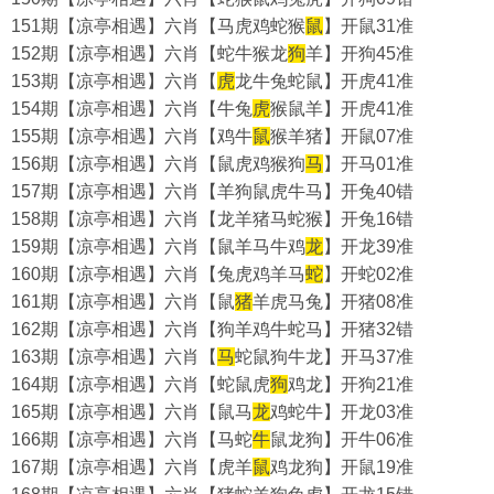
151期【凉亭相遇】六肖【马虎鸡蛇猴
鼠
】
开鼠31准
152期【凉亭相遇】六肖【蛇牛猴龙
狗
羊】
开狗45准
153期【凉亭相遇】六肖【
虎
龙牛兔蛇鼠】
开虎41准
154期【凉亭相遇】六肖【牛兔
虎
猴鼠羊】
开虎41准
155期【凉亭相遇】六肖【鸡牛
鼠
猴羊猪】
开鼠07准
156期【凉亭相遇】六肖【鼠虎鸡猴狗
马
】
开马01准
157期【凉亭相遇】六肖【羊狗鼠虎牛马】
开兔40错
158期【凉亭相遇】六肖【龙羊猪马蛇猴】
开兔16错
159期【凉亭相遇】六肖【鼠羊马牛鸡
龙
】
开龙39准
160期【凉亭相遇】六肖【兔虎鸡羊马
蛇
】
开蛇02准
161期【凉亭相遇】六肖【鼠
猪
羊虎马兔】
开猪08准
162期【凉亭相遇】六肖【狗羊鸡牛蛇马】
开猪32错
163期【凉亭相遇】六肖【
马
蛇鼠狗牛龙】
开马37准
164期【凉亭相遇】六肖【蛇鼠虎
狗
鸡龙】
开狗21准
165期【凉亭相遇】六肖【鼠马
龙
鸡蛇牛】
开龙03准
166期【凉亭相遇】六肖【马蛇
牛
鼠龙狗】
开牛06准
167期【凉亭相遇】六肖【虎羊
鼠
鸡龙狗】
开鼠19准