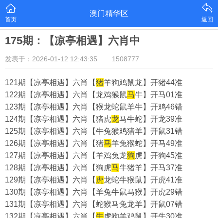
澳门精华区
首页
返回
175期：【凉亭相遇】六肖中
发表于：2026-01-12 12:43:35
1508777
121期【凉亭相遇】六肖【
猪
羊狗鸡鼠龙】
开猪44准
122期【凉亭相遇】六肖【龙鸡猴鼠
马
牛】
开马01准
123期【凉亭相遇】六肖【猴龙蛇鼠羊牛】
开鸡46错
124期【凉亭相遇】六肖【猪虎
龙
马牛蛇】
开龙39准
125期【凉亭相遇】六肖【牛兔猴鸡猪羊】
开鼠31错
126期【凉亭相遇】六肖【猪
马
羊兔猴蛇】
开马49准
127期【凉亭相遇】六肖【羊鸡兔龙
狗
虎】
开狗45准
128期【凉亭相遇】六肖【狗虎
马
牛猪羊】
开马37准
129期【凉亭相遇】六肖【
虎
龙蛇牛猴鼠】
开虎41准
130期【凉亭相遇】六肖【羊兔牛鼠马猴】
开虎29错
131期【凉亭相遇】六肖【蛇猴马兔龙羊】
开鼠07错
132期【凉亭相遇】六肖【
牛
虎狗羊鸡鼠】
开牛30准