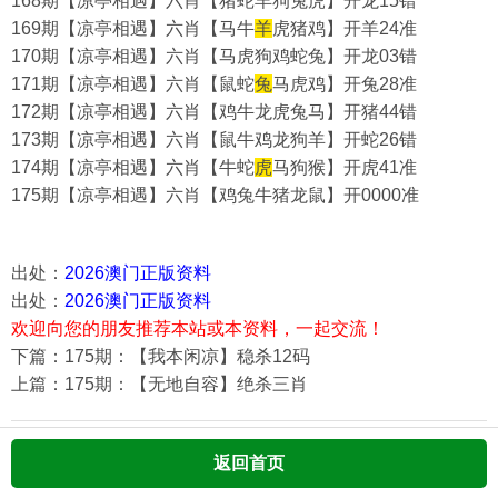
168期【凉亭相遇】六肖【
猪蛇羊
狗兔虎
】
开龙15错
169期【凉亭相遇】六肖【马牛
羊
虎猪鸡】
开羊24准
170期【凉亭相遇】六肖【马虎狗鸡蛇兔】
开龙03错
171期【凉亭相遇】六肖【鼠蛇
兔
马虎鸡】
开兔28准
172期【凉亭相遇】六肖【鸡牛龙虎兔马】
开猪44错
173期【凉亭相遇】六肖【鼠牛鸡龙狗羊】
开蛇26错
174期【凉亭相遇】六肖【牛蛇
虎
马狗猴】
开虎41准
175期【凉亭相遇】六肖【鸡兔牛猪龙鼠】
开0000准
出处：
2026澳门正版资料
出处：
2026澳门正版资料
欢迎向您的朋友推荐本站或本资料，一起交流！
下篇：175期：【我本闲凉】稳杀12码
上篇：175期：【无地自容】绝杀三肖
返回首页