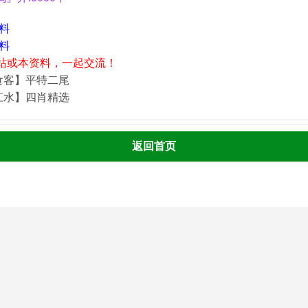
资料
资料
站或本资料，一起交流！
食客】平特二尾
江水】四肖精选
返回首页