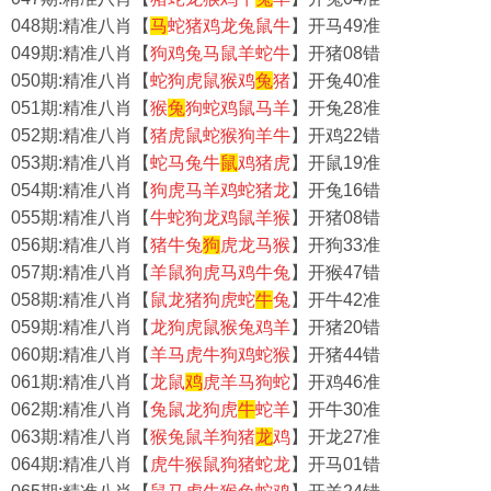
048期:精准八肖【
马
蛇猪鸡龙兔鼠牛
】开马49准
049期:精准八肖【
狗鸡兔马鼠羊蛇牛
】开猪08错
050期:精准八肖【
蛇狗虎鼠猴鸡
兔
猪
】开兔40准
051期:精准八肖【
猴
兔
狗蛇鸡鼠马羊
】开兔28准
052期:精准八肖【
猪虎鼠蛇猴狗羊牛
】开鸡22错
053期:精准八肖【
蛇马兔牛
鼠
鸡猪虎
】开鼠19准
054期:精准八肖【
狗虎马羊鸡蛇猪龙
】开兔16错
055期:精准八肖【
牛蛇狗龙鸡鼠羊猴
】开猪08错
056期:精准八肖【
猪牛兔
狗
虎龙马猴
】开狗33准
057期:精准八肖【
羊鼠狗虎马鸡牛兔
】开猴47错
058期:精准八肖【
鼠龙猪狗虎蛇
牛
兔
】开牛42准
059期:精准八肖【
龙狗虎鼠猴兔鸡羊
】开猪20错
060期:精准八肖【
羊马虎牛狗鸡蛇猴
】开猪44错
061期:精准八肖【
龙鼠
鸡
虎羊马狗蛇
】开鸡46准
062期:精准八肖【
兔鼠龙狗虎
牛
蛇羊
】开牛30准
063期:精准八肖【
猴兔鼠羊狗猪
龙
鸡
】开龙27准
064期:精准八肖【
虎牛猴鼠狗猪蛇龙
】开马01错