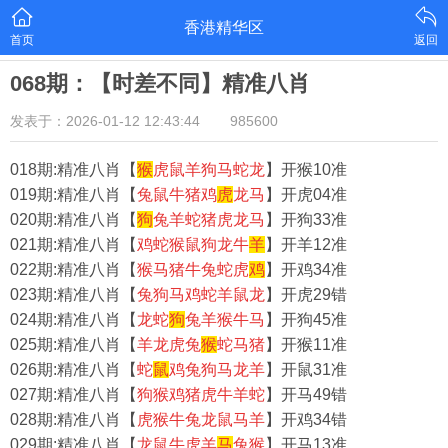
香港精华区
首页
返回
068期：【时差不同】精准八肖
发表于：2026-01-12 12:43:44
985600
018期:精准八肖【
猴
虎鼠羊狗马蛇龙
】开猴10准
019期:精准八肖【
兔鼠牛猪鸡
虎
龙马
】开虎04准
020期:精准八肖【
狗
兔羊蛇猪虎龙马
】开狗33准
021期:精准八肖【
鸡蛇猴鼠狗龙牛
羊
】开羊12准
022期:精准八肖【
猴马猪牛兔蛇虎
鸡
】开鸡34准
023期:精准八肖【
兔狗马鸡蛇羊鼠龙
】开虎29错
024期:精准八肖【
龙蛇
狗
兔羊猴牛马
】开狗45准
025期:精准八肖【
羊龙虎兔
猴
蛇马猪
】开猴11准
026期:精准八肖【
蛇
鼠
鸡兔狗马龙羊
】开鼠31准
027期:精准八肖【
狗猴鸡猪虎牛羊蛇
】开马49错
028期:精准八肖【
虎猴牛兔龙鼠马羊
】开鸡34错
029期:精准八肖【
龙鼠牛虎羊
马
兔猴
】开马13准