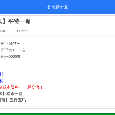
香港精华区
藏风】平特一肖
:46
1037923
开:平鼠07准
开:平龙15.39准
开:平0000准
资料
资料
站或本资料，一起交流！
四水】稳杀三肖
日落】五肖五码