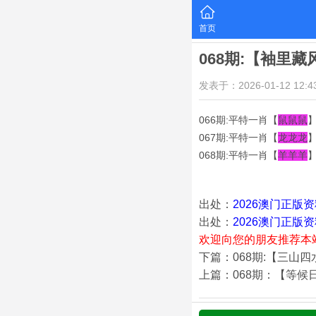
首页
068期:【袖里
发表于：2026-01-12 12:43
066期:平特一肖【
鼠鼠鼠
】
067期:平特一肖【
龙龙龙
】
068期:平特一肖【
羊羊羊
】
出处：
2026澳门正版
出处：
2026澳门正版
欢迎向您的朋友推荐本
下篇：068期:【三山
上篇：068期：【等候