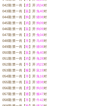
042期:禁一肖
【
虎
】开:
鸡34
对
043期:禁一肖
【
鼠
】开:
兔40
对
044期:禁一肖
【
狗
】开:
猪08
对
045期:禁一肖
【
鸡
】开:
狗09
对
046期:禁一肖
【
鼠
】开:
狗09
对
047期:禁一肖
【
龙
】开:
兔04
对
048期:禁一肖
【
羊
】开:
马49
对
049期:禁一肖
【
蛇
】开:
猪08
对
050期:禁一肖
【
鼠
】开:
兔40
对
051期:禁一肖
【
鸡
】开:
兔28
对
052期:禁一肖
【
牛
】开:
鸡22
对
053期:禁一肖
【
猴
】开:
鼠19
对
054期:禁一肖
【
羊
】开:
兔16
对
055期:禁一肖
【
鼠
】开:
猪08
对
056期:禁一肖
【
虎
】开:
狗33
对
057期:禁一肖
【
猪
】开:
猴47
对
058期:禁一肖
【
羊
】开:
牛42
对
059期:禁一肖
【
狗
】开:
猪20
对