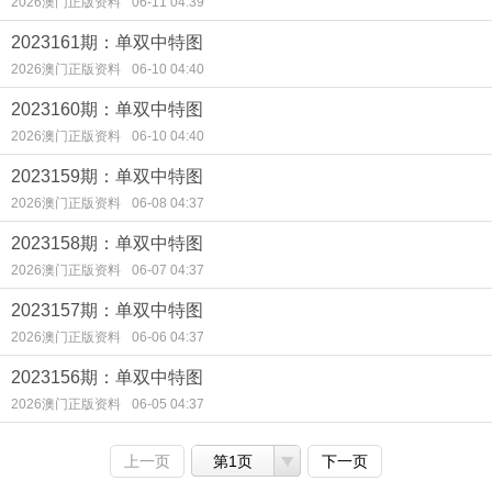
2026澳门正版资料
06-11 04:39
2023161期：单双中特图
2026澳门正版资料
06-10 04:40
2023160期：单双中特图
2026澳门正版资料
06-10 04:40
2023159期：单双中特图
2026澳门正版资料
06-08 04:37
2023158期：单双中特图
2026澳门正版资料
06-07 04:37
2023157期：单双中特图
2026澳门正版资料
06-06 04:37
2023156期：单双中特图
2026澳门正版资料
06-05 04:37
上一页
第1页
下一页