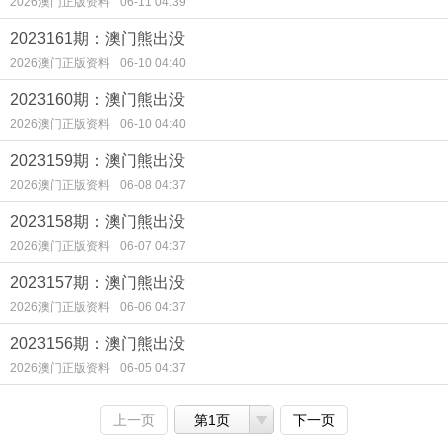
2026澳门正版资料
06-11 04:39
2023161期：澳门熊出没
2026澳门正版资料
06-10 04:40
2023160期：澳门熊出没
2026澳门正版资料
06-10 04:40
2023159期：澳门熊出没
2026澳门正版资料
06-08 04:37
2023158期：澳门熊出没
2026澳门正版资料
06-07 04:37
2023157期：澳门熊出没
2026澳门正版资料
06-06 04:37
2023156期：澳门熊出没
2026澳门正版资料
06-05 04:37
上一页
第1页
下一页