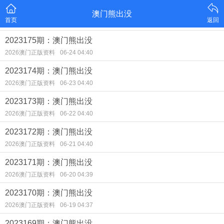
澳门熊出没
首页
返回
2023175期：澳门熊出没
2026澳门正版资料
06-24 04:40
2023174期：澳门熊出没
2026澳门正版资料
06-23 04:40
2023173期：澳门熊出没
2026澳门正版资料
06-22 04:40
2023172期：澳门熊出没
2026澳门正版资料
06-21 04:40
2023171期：澳门熊出没
2026澳门正版资料
06-20 04:39
2023170期：澳门熊出没
2026澳门正版资料
06-19 04:37
2023169期：澳门熊出没