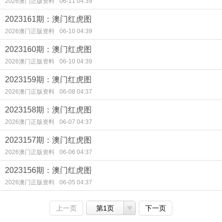
2026澳门正版资料
06-11 04:39
2023161期：澳门红虎图
2026澳门正版资料
06-10 04:39
2023160期：澳门红虎图
2026澳门正版资料
06-10 04:39
2023159期：澳门红虎图
2026澳门正版资料
06-08 04:37
2023158期：澳门红虎图
2026澳门正版资料
06-07 04:37
2023157期：澳门红虎图
2026澳门正版资料
06-06 04:37
2023156期：澳门红虎图
2026澳门正版资料
06-05 04:37
上一页
第1页
下一页