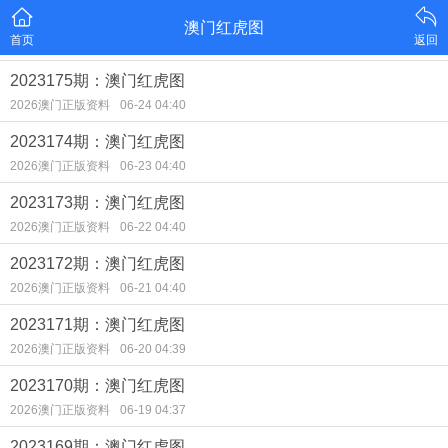
澳门红虎图
首页
返回
2023175期：澳门红虎图
2026澳门正版资料
06-24 04:40
2023174期：澳门红虎图
2026澳门正版资料
06-23 04:40
2023173期：澳门红虎图
2026澳门正版资料
06-22 04:40
2023172期：澳门红虎图
2026澳门正版资料
06-21 04:40
2023171期：澳门红虎图
2026澳门正版资料
06-20 04:39
2023170期：澳门红虎图
2026澳门正版资料
06-19 04:37
2023169期：澳门红虎图