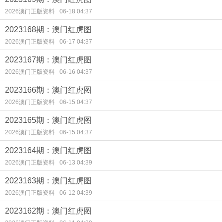
2026澳门正版资料
06-18 04:37
2023168期：澳门红虎图
2026澳门正版资料
06-17 04:37
2023167期：澳门红虎图
2026澳门正版资料
06-16 04:37
2023166期：澳门红虎图
2026澳门正版资料
06-15 04:37
2023165期：澳门红虎图
2026澳门正版资料
06-15 04:37
2023164期：澳门红虎图
2026澳门正版资料
06-13 04:39
2023163期：澳门红虎图
2026澳门正版资料
06-12 04:39
2023162期：澳门红虎图