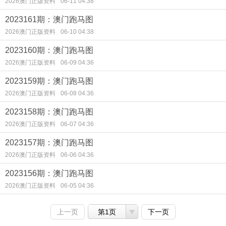
2026澳门正版资料
06-11 04:38
2023161期：澳门跑马图
2026澳门正版资料
06-10 04:38
2023160期：澳门跑马图
2026澳门正版资料
06-09 04:36
2023159期：澳门跑马图
2026澳门正版资料
06-08 04:36
2023158期：澳门跑马图
2026澳门正版资料
06-07 04:36
2023157期：澳门跑马图
2026澳门正版资料
06-06 04:36
2023156期：澳门跑马图
2026澳门正版资料
06-05 04:36
上一页
第1页
下一页