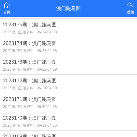
澳门跑马图
首页
返回
2023175期：澳门跑马图
2026澳门正版资料
06-24 04:38
2023174期：澳门跑马图
2026澳门正版资料
06-23 04:38
2023173期：澳门跑马图
2026澳门正版资料
06-22 04:39
2023172期：澳门跑马图
2026澳门正版资料
06-21 04:39
2023171期：澳门跑马图
2026澳门正版资料
06-20 04:38
2023170期：澳门跑马图
2026澳门正版资料
06-19 04:36
2023169期：澳门跑马图