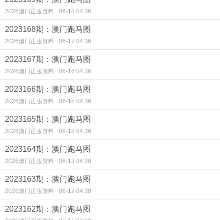
2026澳门正版资料
06-18 04:36
2023168期：澳门跑马图
2026澳门正版资料
06-17 04:36
2023167期：澳门跑马图
2026澳门正版资料
06-16 04:36
2023166期：澳门跑马图
2026澳门正版资料
06-15 04:36
2023165期：澳门跑马图
2026澳门正版资料
06-15 04:36
2023164期：澳门跑马图
2026澳门正版资料
06-13 04:38
2023163期：澳门跑马图
2026澳门正版资料
06-12 04:38
2023162期：澳门跑马图