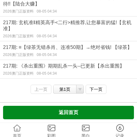
待!!【陆合大赚】
2026澳门正版资料
08-05 04:34
217期: 玄机准‖精英高手<二行>精推荐,让您暴富的猛!【玄机
准】
2026澳门正版资料
08-05 04:34
217期: ≡【绿茶无错杀肖、连准50期】→绝对省钱! 【绿茶】
2026澳门正版资料
08-05 04:34
217期: 《杀出重围》期期乱杀一头--已更新【杀出重围】
2026澳门正版资料
08-05 04:34
上一页
第1页
下一页
返回首页
首页
彩图
黑白
记录