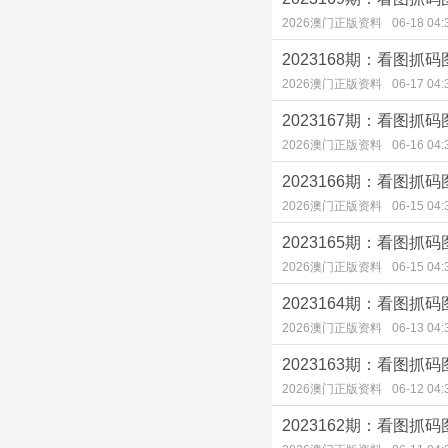
2026澳门正版资料
06-18 04:
2023168期：看图抓码
2026澳门正版资料
06-17 04:
2023167期：看图抓码
2026澳门正版资料
06-16 04:
2023166期：看图抓码
2026澳门正版资料
06-15 04:
2023165期：看图抓码
2026澳门正版资料
06-15 04:
2023164期：看图抓码
2026澳门正版资料
06-13 04:
2023163期：看图抓码
2026澳门正版资料
06-12 04:
2023162期：看图抓码