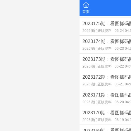
首页
2023175期：看图抓码
2026澳门正版资料
06-24 04:
2023174期：看图抓码
2026澳门正版资料
06-23 04:
2023173期：看图抓码
2026澳门正版资料
06-22 04:
2023172期：看图抓码
2026澳门正版资料
06-21 04:
2023171期：看图抓码
2026澳门正版资料
06-20 04:
2023170期：看图抓码
2026澳门正版资料
06-19 04:
2023169期：看图抓码