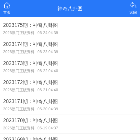
神奇八卦图
首页
返回
2023175期：神奇八卦图
2026澳门正版资料
06-24 04:39
2023174期：神奇八卦图
2026澳门正版资料
06-23 04:39
2023173期：神奇八卦图
2026澳门正版资料
06-22 04:40
2023172期：神奇八卦图
2026澳门正版资料
06-21 04:40
2023171期：神奇八卦图
2026澳门正版资料
06-20 04:39
2023170期：神奇八卦图
2026澳门正版资料
06-19 04:37
2023169期：神奇八卦图