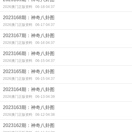
2026澳门正版资料
06-18 04:37
2023168期：神奇八卦图
2026澳门正版资料
06-17 04:37
2023167期：神奇八卦图
2026澳门正版资料
06-16 04:37
2023166期：神奇八卦图
2026澳门正版资料
06-15 04:37
2023165期：神奇八卦图
2026澳门正版资料
06-15 04:37
2023164期：神奇八卦图
2026澳门正版资料
06-13 04:39
2023163期：神奇八卦图
2026澳门正版资料
06-12 04:38
2023162期：神奇八卦图