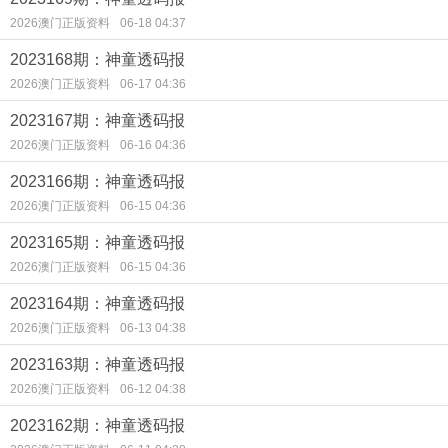
2026澳门正版资料
06-18 04:37
2023168期：神童透码报
2026澳门正版资料
06-17 04:36
2023167期：神童透码报
2026澳门正版资料
06-16 04:36
2023166期：神童透码报
2026澳门正版资料
06-15 04:36
2023165期：神童透码报
2026澳门正版资料
06-15 04:36
2023164期：神童透码报
2026澳门正版资料
06-13 04:38
2023163期：神童透码报
2026澳门正版资料
06-12 04:38
2023162期：神童透码报