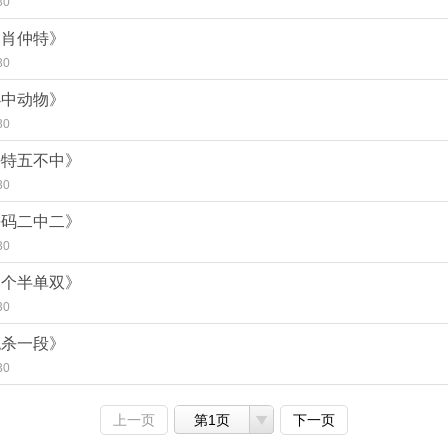
30
《四肖仲特》
30
《必中动物》
30
《平特五不中》
30
《平码二中二》
30
《三个半单双》
30
《绝杀一段》
30
上一页
第1页
下一页