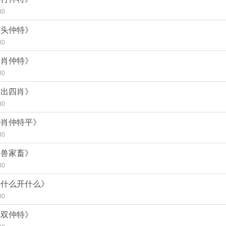
30
《三头仲特》
30
《六肖仲特》
30
《不出四肖》
30
《①肖仲特平》
30
《野兽家畜》
30
《买什么开什么》
30
《单双仲特》