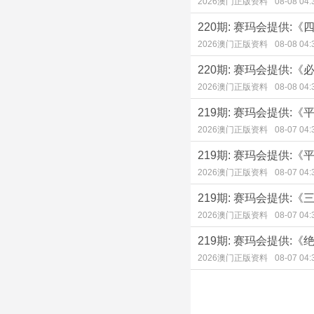
2026澳门正版资料
08-08 04:
220期: 赛玛会提供:
2026澳门正版资料
08-08 04:
220期: 赛玛会提供:
2026澳门正版资料
08-08 04:
219期: 赛玛会提供:
2026澳门正版资料
08-07 04:
219期: 赛玛会提供:
2026澳门正版资料
08-07 04:
219期: 赛玛会提供:
2026澳门正版资料
08-07 04:
219期: 赛玛会提供:
2026澳门正版资料
08-07 04: