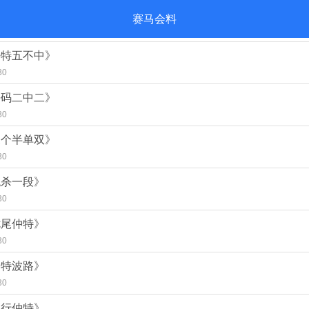
赛马会料
《平特五不中》
30
《平码二中二》
30
《三个半单双》
30
《绝杀一段》
30
《七尾仲特》
30
《仲特波路》
30
《三行仲特》